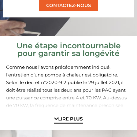
CONTACTEZ-NOUS
Une étape incontournable
pour garantir sa longévité
Comme nous l’avons précédemment indiqué,
l’entretien d’une pompe à chaleur est obligatoire.
Selon le décret n°2020-912 publié le 29 juillet 2021, il
doit être réalisé tous les deux ans pour les PAC ayant
une puissance comprise entre 4 et 70 KW. Au-dessus
de 70 kW, la fréquence de maintenance préconisée
est tous les 5 ans.
LIRE
PLUS
Sachez aussi que cette opération obligatoire doit être
assurée par un chauffagiste détenteur de l’attestation
de manipulation des fluides. Il s’agit d’un gage de