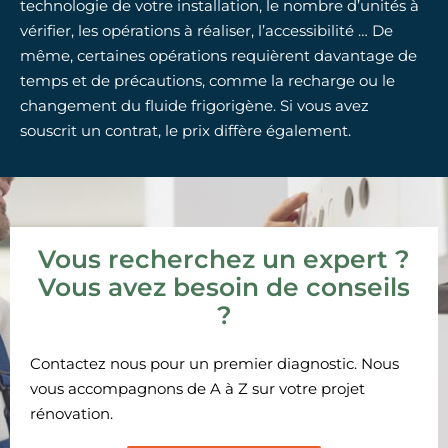
technologie de votre installation, le nombre d’unités à
vérifier, les opérations à réaliser, l’accessibilité … De
même, certaines opérations requièrent davantage de
temps et de précautions, comme la recharge ou le
changement du fluide frigorigène. Si vous avez
souscrit un contrat, le prix diffère également.
Vous recherchez un expert ?
Vous avez besoin de conseils
?
Contactez nous pour un premier diagnostic. Nous
vous accompagnons de A à Z sur votre projet
rénovation.