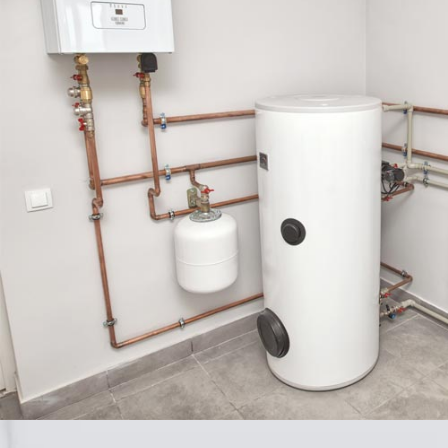
sécurité pour vous, pour votre logement. De même,
faire entretenir votre PAC vous permet d’optimiser sa
durée de vie, son efficacité et ses performances. Cela
vous garantit aussi de profiter durablement d’un
confort thermique adapté à vos besoins. Néanmoins,
cet entretien obligatoire, qu’il fasse ou non l’objet d’un
contrat, ne vous empêche pas de nettoyer vous-même
certains éléments de votre pompe à chaleur, telles les
sorties d’air des unités intérieures. Cela facilite
d’ailleurs le travail de nos chauffagistes et permet une
bonne circulation de l’air.