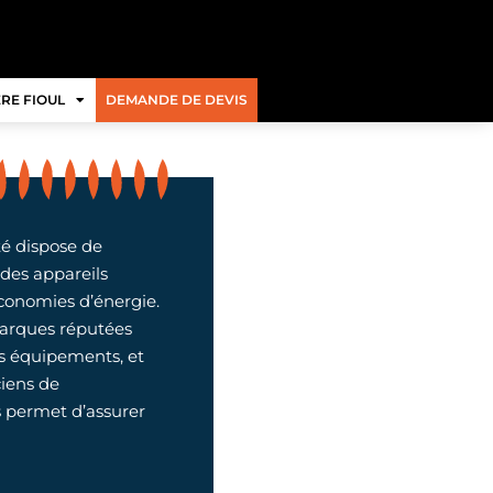
RE FIOUL
DEMANDE DE DEVIS
té dispose de
r des appareils
économies d’énergie.
 marques réputées
rs équipements, et
ciens de
 permet d’assurer