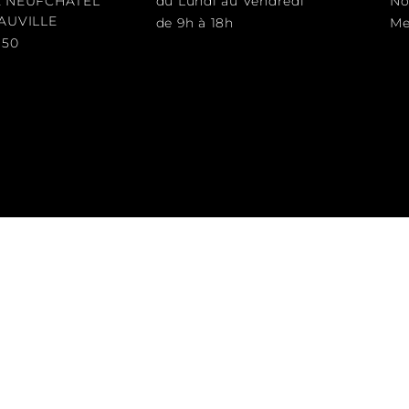
E NEUFCHÂTEL
du Lundi au Vendredi
No
EAUVILLE
de 9h à 18h
Me
 50