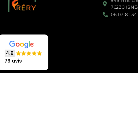
948 RTE D
76230 ISN
06 03 81 34
4.9
79 avis