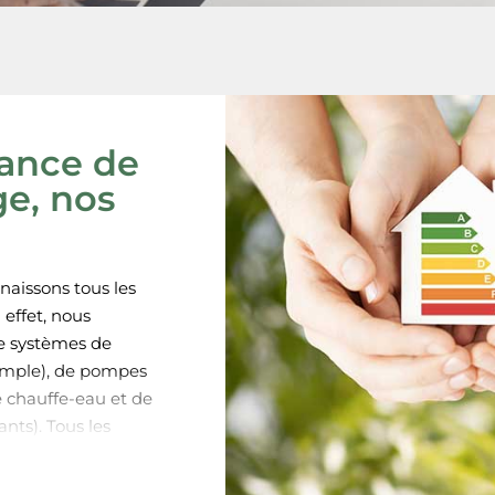
nance de
e, nos
naissons tous les
 effet, nous
de systèmes de
xemple), de pompes
e chauffe-eau et de
nts). Tous les
ons sont
nvironnementales