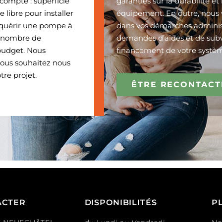
 compte : superficie
garanties sur la durabilité et 
e libre pour installer
équipement. En outre, nou
acquérir une pompe à
dans vos démarches administ
e nombre de
demandes d’aides et de subv
budget. Nous
financement de votre systè
vous souhaitez nous
tre projet.
ÊTRE RECONTACT
ACTER
DISPONIBILITÉS
P