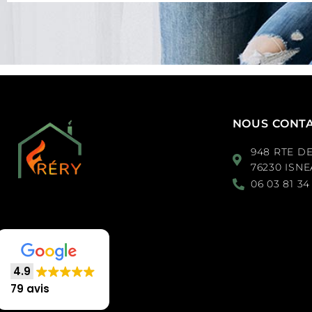
NOUS CONT
948 RTE D
76230 ISN
06 03 81 34
4.9
79 avis