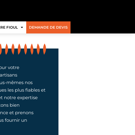
RE FIOUL
DEMANDE DE DEVIS
our votre
rtisans
 nous-mêmes nos
s les plus fiables et
et notre expertise
tons bien
nce et prenons
us fournir un