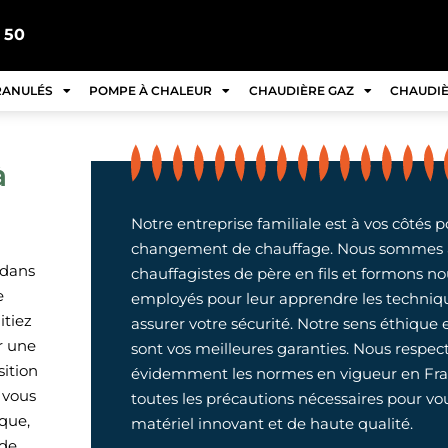
 50
RANULÉS
POMPE À CHALEUR
CHAUDIÈRE GAZ
CHAUDIÈ
à
Notre entreprise familiale est à vos côtés p
changement de chauffage. Nous sommes a
 dans
chauffagistes de père en fils et formons
e
employés pour leur apprendre les technique
itiez
assurer votre sécurité. Notre sens éthique 
r une
sont vos meilleures garanties. Nous respec
sition
évidemment les normes en vigueur en Fra
 vous
toutes les précautions nécessaires pour vo
ique,
matériel innovant et de haute qualité.
 de