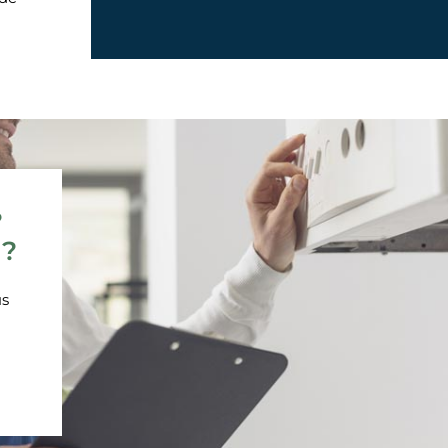
?
 ?
us