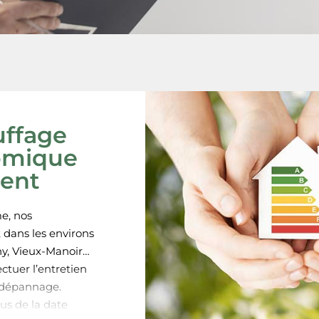
uffage
omique
ment
e, nos
 dans les environs
hy, Vieux-Manoir…
ctuer l’entretien
 dépannage.
us de la date