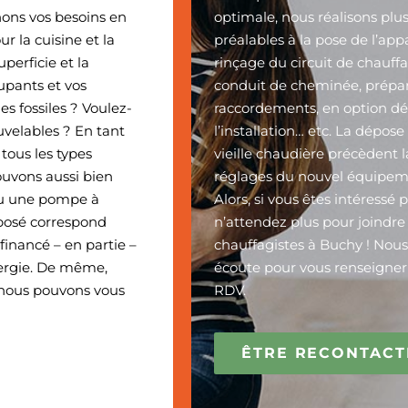
nons vos besoins en
optimale, nous réalisons plu
r la cuisine et la
préalables à la pose de l’appa
perficie et la
rinçage du circuit de chauf
upants et vos
conduit de cheminée, prépar
es fossiles ? Voulez-
raccordements, en option 
uvelables ? En tant
l’installation… etc. La dépose
tous les types
vieille chaudière précèdent l
ouvons aussi bien
réglages du nouvel équipem
ou une pompe à
Alors, si vous êtes intéressé 
posé correspond
n’attendez plus pour joindre
financé – en partie –
chauffagistes à Buchy ! Nou
nergie. De même,
écoute pour vous renseigner 
, nous pouvons vous
RDV.
ÊTRE RECONTACT