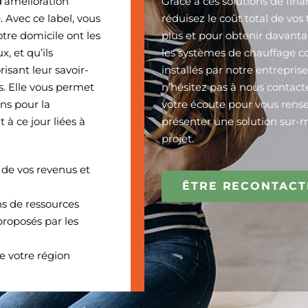
d’amélioration
Grâce à ces solutions de fin
. Avec ce label, vous
réduisez le coût total de vos
tre domicile ont les
plus et pour obtenir davanta
, et qu’ils
les systèmes de chauffage c
isant leur savoir-
installés par notre entrepris
us. Elle vous permet
n’hésitez pas à nous contac
ons pour la
votre écoute pour vous rense
t à ce jour liées à
présenter une solution sur-
projet.
 de vos revenus et
ÊTRE RECONTACT
ns de ressources
proposés par les
e votre région