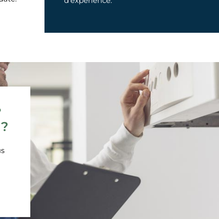
d’expérience.
?
 ?
us