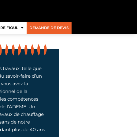
RE FIOUL
DEMANDE DE DEVIS
 travaux, telle que
du savoir-faire d’un
, vous avez la
ionnel de la
t les compétences
s de l’ADEME. Un
ravaux de chauffage
isans de notre
édant plus de 40 ans