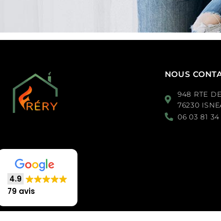
NOUS CONT
948 RTE D
76230 ISN
06 03 81 34
4.9
79 avis