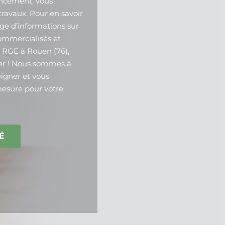
ancement, vous
 travaux. Pour en savoir
ge d’informations sur
ommercialisés et
e RGE à Rouen (76),
ter ! Nous sommes à
igner et vous
mesure pour votre
É