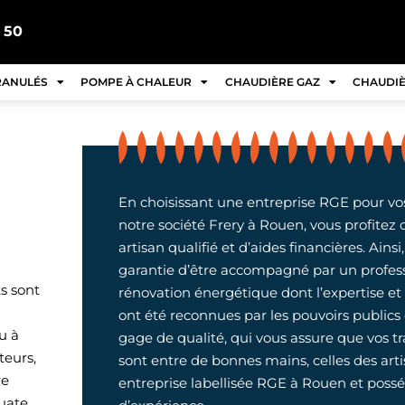
 50
RANULÉS
POMPE À CHALEUR
CHAUDIÈRE GAZ
CHAUDIÈ
En choisissant une entreprise RGE pour vos
notre société Frery à Rouen, vous profitez 
artisan qualifié et d’aides financières. Ainsi
garantie d’être accompagné par un profess
s sont
rénovation énergétique dont l’expertise e
ont été reconnues par les pouvoirs public
u à
gage de qualité, qui vous assure que vos t
teurs,
sont entre de bonnes mains, celles des art
re
entreprise labellisée RGE à Rouen et poss
uate.