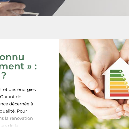
connu
ment » :
 ?
t et des énergies
 Garant de
sance décernée à
ualité. Pour
ns la rénovation
ors de la